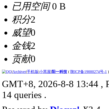
已用空间
0 B
积分
2
威望
0
金钱
2
贡献
0
|
Archiver
|
手机版
|
小黑屋
|
阳一科技
(
陕ICP备19000274号-1
)
GMT+8, 2026-8-8 13:44
, 
14 queries .