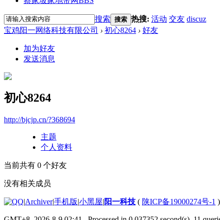
蔡家坡家地带网
BBS
搜索
热搜:
活动
交友
discuz
搜索
宝鸡阳一网络科技有限公司
›
初心8264
›
好友
加为好友
发送消息
初心8264
http://bjcjp.cn/?368694
主题
个人资料
当前共有
0
个好友
没有相关成员
|
Archiver
|
手机版
|
小黑屋
|
阳一科技
(
陕ICP备19000274号-1
)
GMT+8, 2026-8-9 02:41
, Processed in 0.037352 second(s), 11 querie