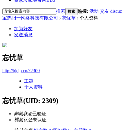
蔡家坡家地带网
BBS
搜索
热搜:
活动
交友
discuz
搜索
宝鸡阳一网络科技有限公司
›
忘忧草
›
个人资料
加为好友
发送消息
忘忧草
http://bjcjp.cn/?2309
主题
个人资料
忘忧草
(UID: 2309)
邮箱状态
已验证
视频认证
未认证