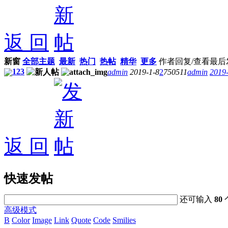
返 回
新窗
全部主题
最新
热门
热帖
精华
更多
作者
回复/查看
最后
123
admin
2019-1-8
2
750511
admin
2019-
返 回
快速发帖
还可输入
80
高级模式
B
Color
Image
Link
Quote
Code
Smilies