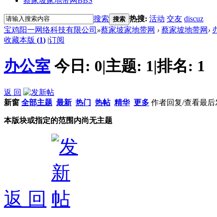
蔡家坡家地带网
BBS
搜索
热搜:
活动
交友
discuz
搜索
宝鸡阳一网络科技有限公司
»
蔡家坡家地带网
›
蔡家坡地带网
›
收藏本版
(
1
)
|
订阅
办公室
今日:
0
|
主题:
1
|
排名:
1
返 回
新窗
全部主题
最新
热门
热帖
精华
更多
作者
回复/查看
最后
本版块或指定的范围内尚无主题
返 回