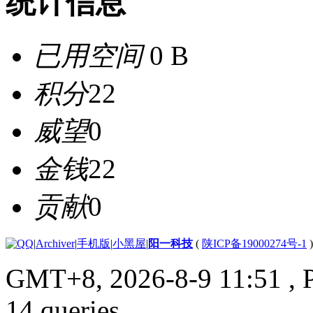
统计信息
已用空间
0 B
积分
22
威望
0
金钱
22
贡献
0
|
Archiver
|
手机版
|
小黑屋
|
阳一科技
(
陕ICP备19000274号-1
)
GMT+8, 2026-8-9 11:51
, 
14 queries .