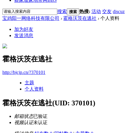
蔡家坡家地带网
BBS
搜索
热搜:
活动
交友
discuz
搜索
宝鸡阳一网络科技有限公司
›
霍格沃茨在逃社
›
个人资料
加为好友
发送消息
霍格沃茨在逃社
http://bjcjp.cn/?370101
主题
个人资料
霍格沃茨在逃社
(UID: 370101)
邮箱状态
已验证
视频认证
未认证