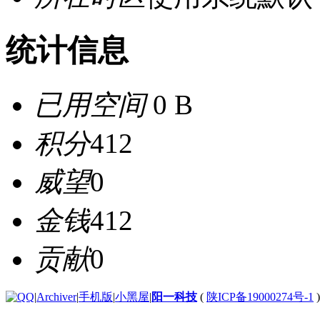
统计信息
已用空间
0 B
积分
412
威望
0
金钱
412
贡献
0
|
Archiver
|
手机版
|
小黑屋
|
阳一科技
(
陕ICP备19000274号-1
)